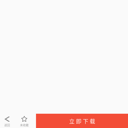
立 即 下 载
返回
未收藏