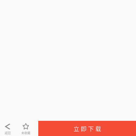
立 即 下 载
返回
未收藏