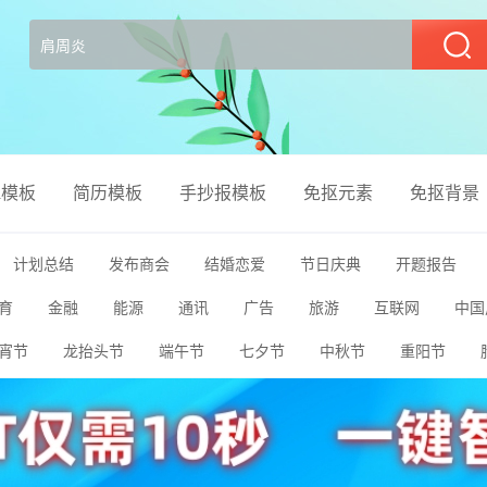
部
el模板
简历模板
手抄报模板
免抠元素
免抠背景
计划总结
发布商会
结婚恋爱
节日庆典
开题报告
育
金融
能源
通讯
广告
旅游
互联网
中国
聘
创业融资
清新唯美
竖版PPT
宵节
龙抬头节
端午节
七夕节
中秋节
重阳节
媒
农业养殖
公益宣传
室内装修
美容彩妆
餐饮美食
植树节
母亲节
儿童节
父亲节
教师节
感恩节
动
电子相册
幼儿卡通
生日祝寿
银行证券
保险理赔
传