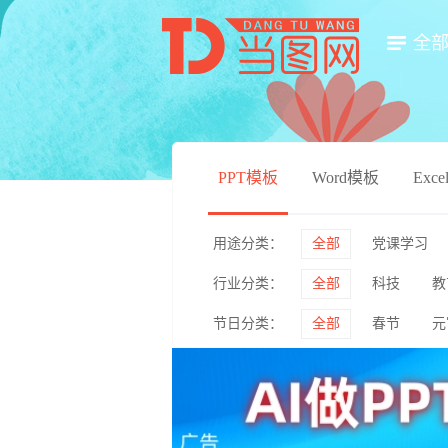
全
PPT模板
Word模板
Exc
用途分类：
全部
党课学习
行业分类：
全部
科技
教
毕业答辩
简历竞
节日分类：
全部
春节
元
医药医疗
影视传
情人节
妇女节
绿色环保
体育运
企业介绍
产品宣