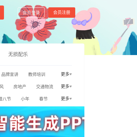
会员注册
会员登录
无损配乐
更多
品牌宣讲
教师培训
更多
风
房地产
交通物流
更多
腊八节
小年
春节
聚会毕业
圣诞节
财务会计