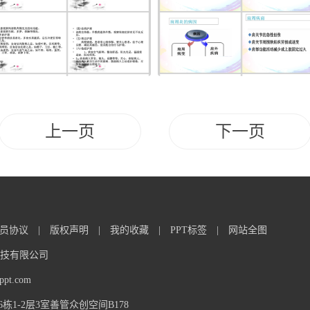
上一页
下一页
员协议
|
版权声明
|
我的收藏
|
PPT标签
|
网站全图
信息科技有限公司
t.com
1-2层3室善管众创空间B178