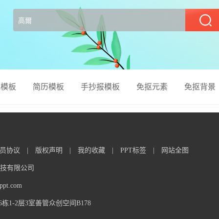
部
el模板
简历模板
手抄报模板
免抠元素
免抠背景
员协议
|
版权声明
|
我的收藏
|
PPT标签
|
网站全图
信息科技有限公司
t.com
1-2层3室善管众创空间B178