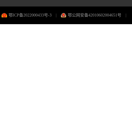
鄂ICP备2022000433号-3
|
鄂公网安备42010602004651号
|