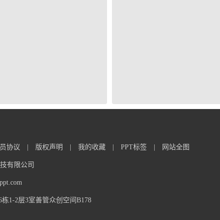
员协议
|
版权声明
|
我的收藏
|
PPT标签
|
网站全图
信息科技有限公司
t.com
1-2层3室善管众创空间B178