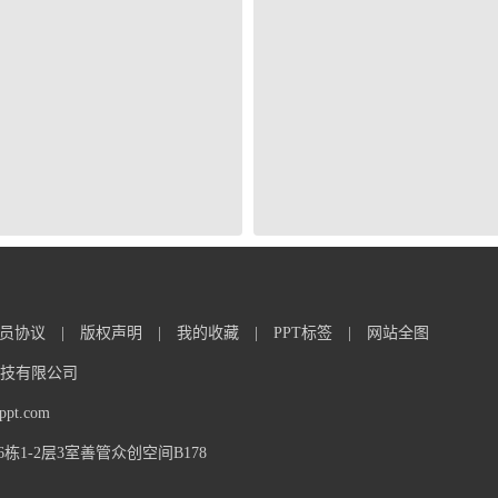
员协议
|
版权声明
|
我的收藏
|
PPT标签
|
网站全图
信息科技有限公司
t.com
1-2层3室善管众创空间B178