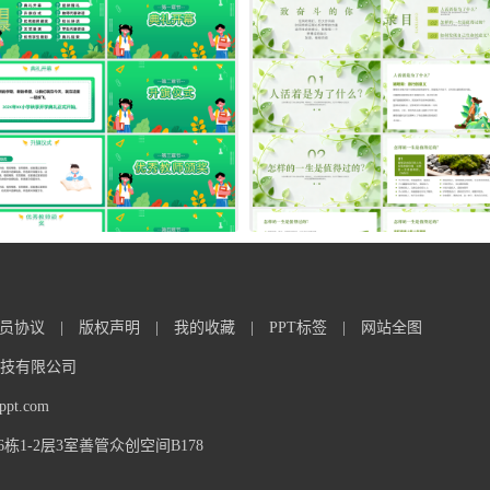
员协议
|
版权声明
|
我的收藏
|
PPT标签
|
网站全图
信息科技有限公司
t.com
1-2层3室善管众创空间B178