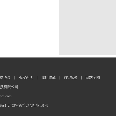
员协议
|
版权声明
|
我的收藏
|
PPT标签
|
网站全图
信息科技有限公司
t.com
1-2层3室善管众创空间B178