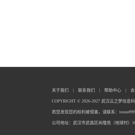
关于我们
|
联系我们
|
帮助中心
|
会
COPYRIGHT © 2026-2027 武汉云之梦
若您发现您的权利被侵害，请联系：tousu#99pp
公司地址：武汉市武昌区尚隆苑（地球村）16栋