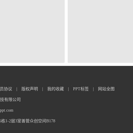
员协议
|
版权声明
|
我的收藏
|
PPT标签
|
网站全图
信息科技有限公司
t.com
1-2层3室善管众创空间B178