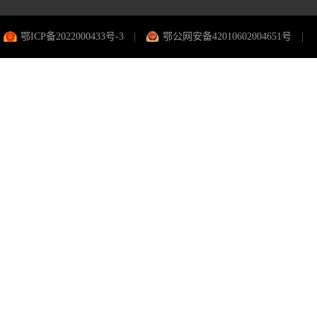
鄂ICP备2022000433号-3
|
鄂公网安备42010602004651号
|