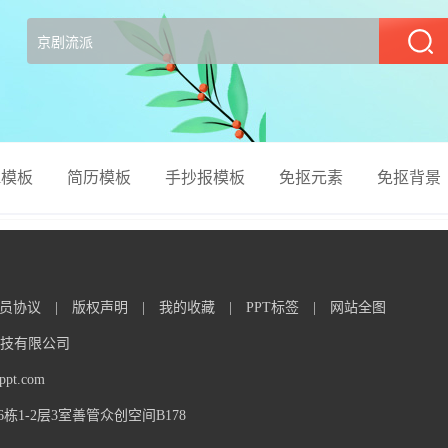
部
el模板
简历模板
手抄报模板
免抠元素
免抠背景
员协议
|
版权声明
|
我的收藏
|
PPT标签
|
网站全图
信息科技有限公司
t.com
1-2层3室善管众创空间B178