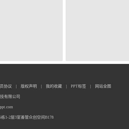
员协议
|
版权声明
|
我的收藏
|
PPT标签
|
网站全图
信息科技有限公司
t.com
1-2层3室善管众创空间B178