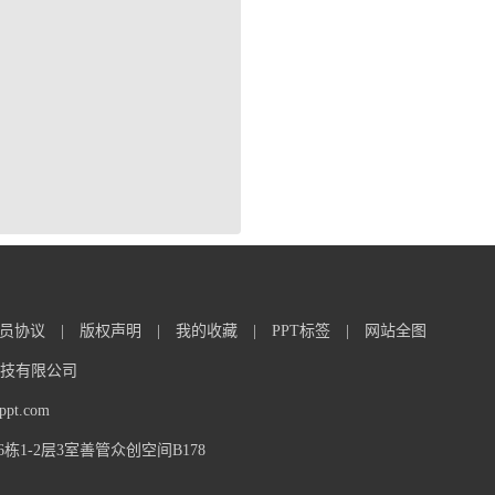
员协议
|
版权声明
|
我的收藏
|
PPT标签
|
网站全图
信息科技有限公司
t.com
1-2层3室善管众创空间B178