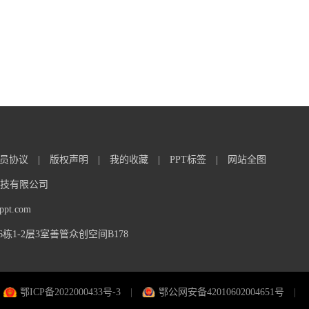
员协议
|
版权声明
|
我的收藏
|
PPT标签
|
网站全图
信息科技有限公司
t.com
1-2层3室善管众创空间B178
鄂ICP备2022000433号-3
|
鄂公网安备42010602004651号
|