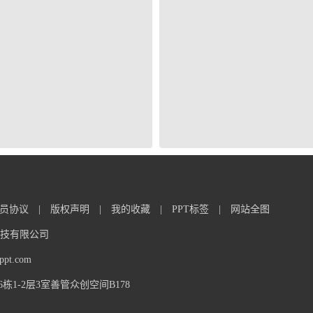
员协议
|
版权声明
|
我的收藏
|
PPT标签
|
网站全图
信息科技有限公司
t.com
1-2层3室善管众创空间B178