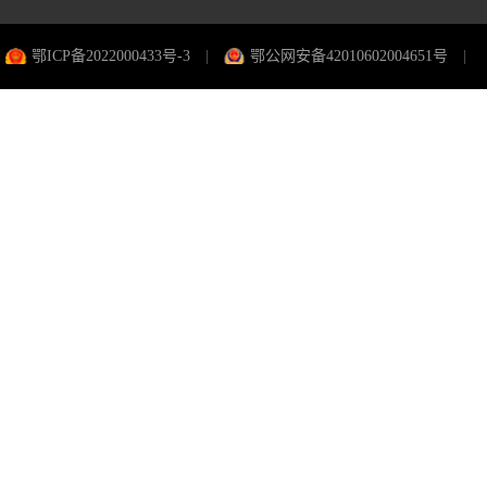
鄂ICP备2022000433号-3
|
鄂公网安备42010602004651号
|