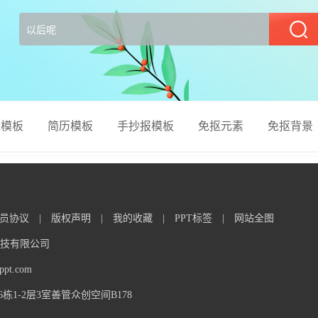
部
el模板
简历模板
手抄报模板
免抠元素
免抠背景
员协议
|
版权声明
|
我的收藏
|
PPT标签
|
网站全图
信息科技有限公司
t.com
1-2层3室善管众创空间B178