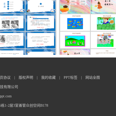
员协议
|
版权声明
|
我的收藏
|
PPT标签
|
网站全图
信息科技有限公司
t.com
1-2层3室善管众创空间B178