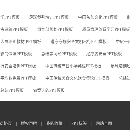
学PPT模板
足球裁判培训PPT模板
中国茶艺文化PPT模板
古建筑PPT模板
组宣部规划PPT模板
质量管理体系学习PPT模板
人员培训教材.PPT模板
遵守守规安全文明出行PPT模板
中层干
影的做法PPT模板
总结学习经PPT模板
足疗店安全PPT模板
行安全培训PPT模板
中国传统节日小学英语PPT模板
足球培训班
平均数免费PPT模板
中国传统美食文化饮食餐饮PPT模板
总结过
总结PPT模板
做竞选的PPT模板
员协议
|
版权声明
|
我的收藏
|
PPT标签
|
网站全图