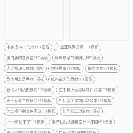
中完成ctrl p 动作PPT模板
产业互联网升级 PPT模板
蛋白质的需要量PPT模板
欧洲最早的印刷机PPT模板
大学物理天体PPT模板
地铁勘察PPT模板
概念隐喻PPT模板
教小朋友洗手PPT模板
结构主义的贡献PPT模板
新闻人物拍摄技巧PPT模板
在手机上做用啥软件好用PPT模板
职业素养主题班会PPT模板
如何给字体加阴影效果PPT模板
怎么找不到文件类型PPT模板
如何画五边形PPT模板
vmix添加不了PPT模板
选择粘贴快捷键是什么原因PPT模板
贝克抑郁自评量表PPT模板
白鹿原电视剧PPT模板