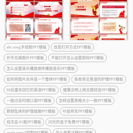
abc song字母歌PPT模板
改变打开方式PPT模板
外币兑换图片PPT模板
不能打开怎么设置密码PPT模板
怎么设置音乐播放顺序播放音乐PPT模板
如何将图片合并成一个整体PPT模板
各类常见管道的护理PPT模板
90后童年回忆的英语PPT模板
健康文明上网主题班会PPT模板
一般过去时顺口溜PPT模板
怎样设置表格大小一致PPT模板
跌倒坠床的护理措施PPT模板
叶挺将军PPT模板
找次品 81瓶PPT模板
闪光的金子免费PPT模板
apple pencil控制PPT模板
怎么查看注释PPT模板