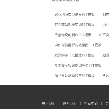
农业地域类型高三PPT模板
圆内
魅力南昌毛概实训PPT模板
内计
千玺你说的制作PPT模板
中班炎
中如何做翻折的效果图PPT模板
发送的不可以播放PPT模板
跟骨
员工安全知识培训免费PPT模板
2016放映动画设置PPT模板
放映
关于我们
|
联系我们
|
帮助中心
|
会