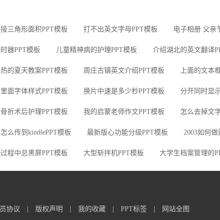
接三角形面积PPT模板
打不出英文字母PPT模板
电子相册 父亲
时器PPT模板
儿童精神病的护理PPT模板
介绍湖北的英文翻译P
热的夏天教案PPT模板
周庄古镇英文介绍PPT模板
上面的文本框
里面字体样式PPT模板
换片中速是多少秒PPT模板
分开同时显示
骨折术后护理PPT模板
我的启蒙老师作文PPT模板
怎么去掉文字
怎么传到kindlePPT模板
最新版心功能分级PPT模板
2003如何
过程中总黑屏PPT模板
大型斩拌机PPT模板
大学生档案管理的P
员协议
|
版权声明
|
我的收藏
|
PPT标签
|
网站全图