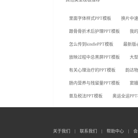
里面字体样式PPT模板
换片中速
跟骨骨折术后护理PPT模板
我的
怎么传到kindlePPT模板
最新版
放映过程中总黑屏PPT模板
大型
有关心理治疗的PPT模板
韵达物
肠内营养与残留量PPT模板
窦娥
普及税法PPT模板
奥运全运PP
关于我们
|
联系我们
|
帮助中心
|
会