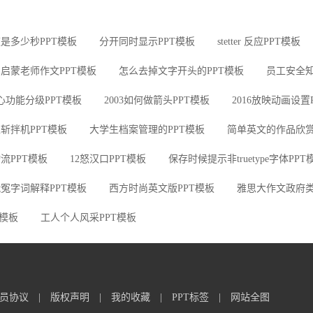
是多少秒PPT模板
分开同时显示PPT模板
stetter 反应PPT模板
启蒙老师作文PPT模板
怎么去掉文字开头的PPT模板
员工安全知
心功能分级PPT模板
2003如何做箭头PPT模板
2016放映动画设置
斩拌机PPT模板
大学生档案管理的PPT模板
简单英文的作品欣赏
流PPT模板
12怒汉口PPT模板
保存时候提示非truetype字体PPT
冤字词解释PPT模板
西方时尚英文版PPT模板
雅思大作文政府类
T模板
工人个人风采PPT模板
员协议
|
版权声明
|
我的收藏
|
PPT标签
|
网站全图