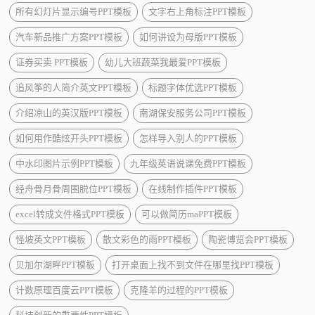
所有幻灯片显示编号PPT模板
文字右上角标注PPT模板
汽车新品推广方案PPT模板
如何讲设为母版PPT模板
证券买卖 PPT模板
幼儿大班蔬菜我最爱PPT模板
追风筝的人简介英文PPT模板
标题字体优选PPT模板
介绍凉山的英汉版PPT模板
南湖保安服务公司PPT模板
如何用作酷炫开头PPT模板
怎样导入别人的PPT模板
中水印图片示例PPT模板
九年级英语说课免费PPT模板
经舟骨月骨周围脱位PPT模板
在线制作插件PPT模板
excel转成文件格式PPT模板
可以做简历maPPT模板
怪坡英文PPT模板
散文彩色的雨PPT模板
陶瓷博览会PPT模板
贝加尔湖畔PPT模板
打开桌面上找不到文件在哪里找PPT模板
计数原理百度云PPT模板
克隆羊的过程的PPT模板