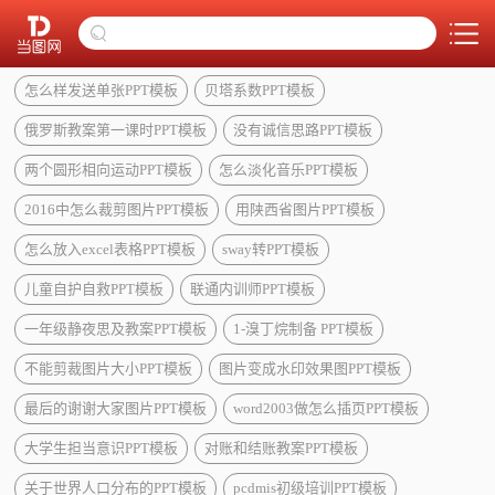
怎么样发送单张PPT模板
贝塔系数PPT模板
俄罗斯教案第一课时PPT模板
没有诚信思路PPT模板
两个圆形相向运动PPT模板
怎么淡化音乐PPT模板
2016中怎么裁剪图片PPT模板
用陕西省图片PPT模板
怎么放入excel表格PPT模板
sway转PPT模板
儿童自护自救PPT模板
联通内训师PPT模板
一年级静夜思及教案PPT模板
1-溴丁烷制备 PPT模板
不能剪裁图片大小PPT模板
图片变成水印效果图PPT模板
最后的谢谢大家图片PPT模板
word2003做怎么插页PPT模板
大学生担当意识PPT模板
对账和结账教案PPT模板
关于世界人口分布的PPT模板
pcdmis初级培训PPT模板