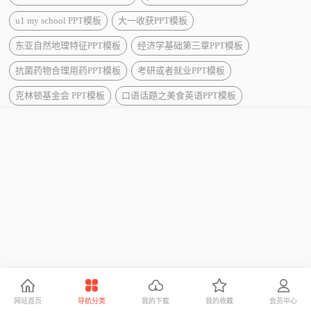
u1 my school PPT模板
大一收获PPT模板
东亚自然地理特征PPT模板
经济学基础第三章PPT模板
抗菌药物合理用药PPT模板
考研或者就业PPT模板
克林顿基金会 PPT模板
口语话题之美食英语PPT模板
网站首页
导航分类
我的下载
我的收藏
会员中心