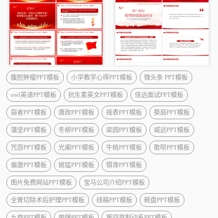
腹腔肿瘤PPT模板
小学教学心得PPT模板
微头条 PPT模板
owl英语PPT模板
抗生素英文PPT模板
佳远面试PPT模板
弱者PPT模板
唐政PPT模板
摇表PPT模板
葵扇PPT模板
蒲坚PPT模板
冬柳PPT模板
梁园PPT模板
威远PPT模板
咒怨PPT模板
光阑PPT模板
牛桃PPT模板
歌呗PPT模板
偏激PPT模板
姚锰PPT模板
惧谗PPT模板
图片免费网站PPT模板
宝马公司介绍PPT模板
全胃切除术后护理PPT模板
线稿PPT模板
碗盘PPT模板
九商PPT模板
举牌PPT模板
第四章制动系PPT模板