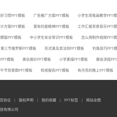
好习惯PPT模板
广告推广方案PPT模板
小学生简笔画教学PPT
计方案PPT模板
富有的是精神PPT模板
工作汇报背景音乐PPT
模版PPT模板
中小学生安全常识PPT模板
怎么用制作视频PPT
第三节俄罗斯PPT模板
形式美及其法则PPT模板
钓鱼技巧PPT
PPT模板
美化报价PPT模板
小学素描PPT模板
展会流程PP
午节背景图PPT模板
检视报告PPT模板
有月亮的晚上PPT模板
员协议
|
版权声明
|
我的收藏
|
PPT标签
|
网站全图
信息科技有限公司