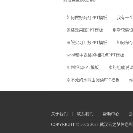
如何做好商务PPT模板
我有一个
家装效果图PPT模板
别墅软装设
医院实习汇报PPT模板
如何保存
word和中表格的相同点PPT模板
川剧脸谱PPT模板
水的组成说课
杀不死的水熊虫阅读PPT模板
端
关于我们
|
联系我们
|
帮助中心
|
会
COPYRIGHT © 2026-2027 武汉云之梦