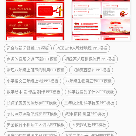
适合放新闻背景PPT模板
地球自转人教版地理 PPT模板
商务的说服之道 下载PPT模板
初级茶艺培训课流程PPT模板
物理八年级上册声的利用PPT模板
《迪克西岛》PPT模板
小学语文三年级上s版PPT模板
八年级生物第五节PPT模板
数学绘本 圆 作品 制作 PPT模板
科学我看到了什么PPT模板
长袜子皮皮阅读分享PPT模板
三年级上册科学昆虫PPT模板
亨利沃兹沃斯郎费罗 PPT模板
教师 信仰 讲座PPT模板
安全教育不和陌生人讲话PPT模板
人美捏泥巴PPT模板
国庆69周年爱国主题PPT模板
小学二年音乐小麻雀PPT模板