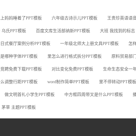
上妈妈睡着了PPT模板
六年级古诗示儿PPT模板
王贵珍英语语音
 乌氏PPT模板
百度文库生活部纳新PPT模板
大班 我找到的标志 
日式餐厅案例分析PPT模板
一年级北师大上册文具PPT模板
怎样
是哪种字体PPT模板
里怎么进行格式拆分PPT模板
原料贸易部门
竞聘免费下载PPT模板
对比变化免费PPT模板
生命生态安全一年
么调整行距PPT模板
word制作简单PPT模板
里不停转动PPT模
做文明首礼小学生PPT模板
中方框四周带叉是什么PPT模板
 茅草 主题PPT模板