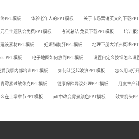
终PPT模板
体验老年人的PPT模板
关于市场营销英文的下载PP
元旦主题队会免费PPT模板
考试总结 免费下载PPT模板
培训报
建设素材PPT模板
妊娠脂肪肝PPT模板
地理下册大洋洲概述PP
de PPT模板
电子地图如何放到PPT模板
设置自定义按钮怎么设置
我爱我家内部培训PPT模板
如何让泛起波浪PPT模板
怎么用ai打开
青霉素过敏休克PPT模板
健康保险异议处理PPT模板
月度生产计
么在上增章节PPT模板
pdf中改变背景颜色PPT模板
效果箭头PP