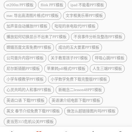
et200m PPT模板
flink PPT模板
ipad 不能看PPT模板
mac 导出高清图片格式PPT模板
文字框美乐蒂PPT模板
加声音自动播放PPT模板
吡啶的亲电取代PPT模板
播放如何切换显示不出来了PPT模板
不良事件分析及整改PPT模板
嫦娥百度文库免费PPT模板
成功的五大要素PPT模板
公司晋升内容PPT模板
关于教育孩子PPT模板
呼吸心跳PPT模板
尼尔斯骑鹅PPT模板
苹果转pdf格式PPT模板
人生三端PPT模板
小学车模教学PPT模板
小学数学免费下载完整版PPT模板
心灵共鸣的人和事PPT模板
新概念二lesson48PPT模板
英语口语 下载PPT模板
英语课介绍电影下载PPT模板
英文 春节介绍免费下载PPT模板
做怎么超链接图片吗PPT模板
麦当劳315危机公关PPT模板