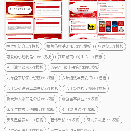
掘进机简介PPT模板
抗菌药物基础知识PPT模板
柯达伊PPT模板
可爱的小动物品生PPT模板
狂风暴雨中的生命PPT模板
李白清平调次PPT模板
历史7年级上册第7课PPT模板
六年级下册保护资源PPT模板
六年级数学天安门PPT模板
六年级英语第二周总结PPT模板
六年级感恩学校PPT模板
鲁大海人物形象分析PPT模板
旅游咨客创业PPT模板
落花生优秀完整图片PPT模板
卖白菜 说课PPT模板
民风民俗调查PPT模板
面诊手诊PPT模板
母亲节礼品PPT模板
男装公司设计PPT模板
南京国家公祭日PPT模板