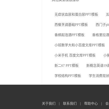
无症状血尿和蛋白尿PPT模板
五
西餐烹调基础PPT模板
西门子p
香槟起泡酒PPT模板
香格里拉酒
小班数学大和小百度文库PPT模板
小米手机 百度文库PPT模板
小
新二67 PPT模板
新概念英语19课
学校结构PPT模板
学生消费现状
关于我们
|
联系我们
|
帮助中心
|
会