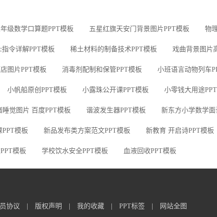
年级数学口算题PPT模板
五星红旗天安门背景图片PPT模板
物理
lc指令详解PPT模板
稀土材料的制备技术PPT模板
戏曲背景图片高
店图片PPT模板
消毒剂配制和保管PPT模板
小班语言动物列车P
小帆船原创PPT模板
小露珠公开课PPT模板
小零钱大用途PP
猪睡觉图片 百度PPT模板
谐波发生器PPT模板
新东方小学数学面
PPT模板
新品发布类方案范文PPT模板
新教育 开启诗PPT模板
PPT模板
学校饮水安全PPT模板
血液回收PPT模板
员协议
|
版权声明
|
我的收藏
|
PPT标签
|
网站全图