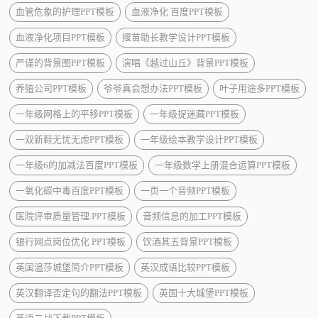
血管危象的护理PPT模板
血液净化 百度PPT模板
血液净化项目PPT模板
揠苗助长教学设计PPT模板
严谨的背景图PPT模板
演唱《越过山丘》背景PPT模板
养殖公司PPT模板
爷爷真会想办法PPT模板
叶子用途多PPT模板
一年级网格上的平移PPT模板
一年级捉迷藏PPT模板
一双新鞋无忧无虑PPT模板
一年级绘本教学设计PPT模板
一年级6的加减法百度PPT模板
一年级数学上册混合运算PPT模板
一氧化碳中毒百度PPT模板
一页一个音频PPT模板
医院评审质量管理.PPT模板
音频信息的加工PPT模板
银行网点岗位优化 PPT模板
饮酒其五背景PPT模板
英国温莎城堡简介PPT模板
英汉成语比较PPT模板
英汉翻译否定句的翻法PPT模板
英国十大城堡PPT模板