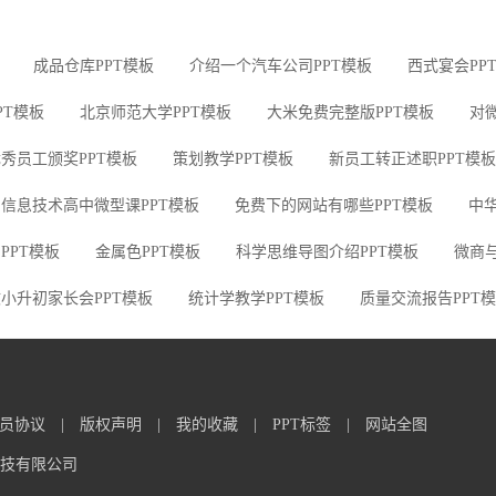
成品仓库PPT模板
介绍一个汽车公司PPT模板
西式宴会PP
PT模板
北京师范大学PPT模板
大米免费完整版PPT模板
对
秀员工颁奖PPT模板
策划教学PPT模板
新员工转正述职PPT模板
信息技术高中微型课PPT模板
免费下的网站有哪些PPT模板
中
PPT模板
金属色PPT模板
科学思维导图介绍PPT模板
微商与
小升初家长会PPT模板
统计学教学PPT模板
质量交流报告PPT
员协议
|
版权声明
|
我的收藏
|
PPT标签
|
网站全图
信息科技有限公司