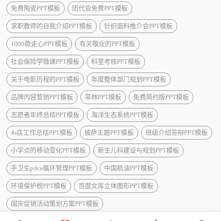
免费陶瓷PPT模板
团代会免费PPT模板
求职教师的自我介绍PPT模板
针织面料推介会PPT模板
1000款走心PPT模板
有关敬业的PPT模板
社会保险学微课PPT模板
科室考核PPT模板
关于电影历程的PPT模板
年度整体部门规划PPT模板
品牌内容营销PPT模板
菲林PPT模板
免费简约版PPT模板
志愿者年终总结PPT模板
海洋生态系统PPT模板
4s店工作总结PPT模板
披萨主题PPT模板
班级介绍答辩PPT模板
小学点的移动变化PPT模板
新生儿科建设与规划PPT模板
手卫生pdca循环管理PPT模板
中国航油PPT模板
环境保护税PPT模板
百度文库立体图形PPT模板
国庆促销活动策划方案PPT模板