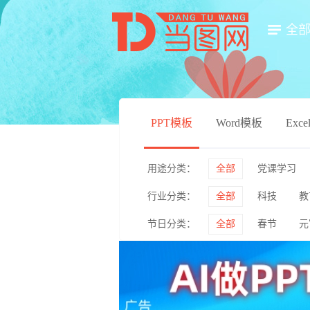
全
PPT模板
Word模板
Exc
用途分类：
全部
党课学习
行业分类：
全部
科技
教
毕业答辩
简历竞
节日分类：
全部
春节
元
医药医疗
影视传
情人节
妇女节
绿色环保
体育运
企业介绍
产品宣