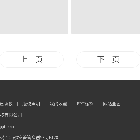
上一页
下一页
员协议
|
版权声明
|
我的收藏
|
PPT标签
|
网站全图
信息科技有限公司
t.com
1-2层3室善管众创空间B178