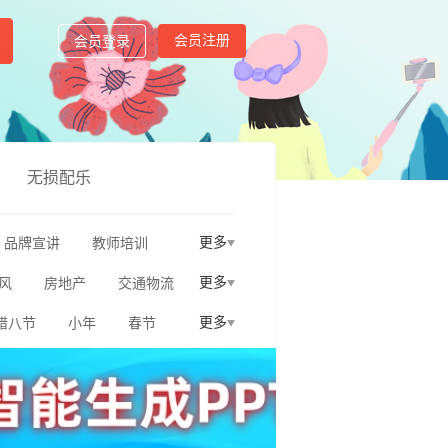
会员注册
会员登录
无损配乐
更多
品牌宣讲
教师培训
更多
风
房地产
交通物流
更多
腊八节
小年
春节
聚会毕业
圣诞节
财务会计