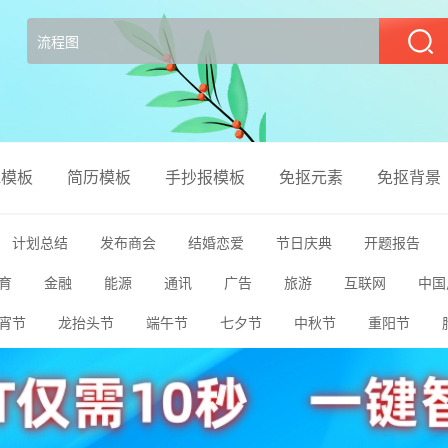
部
el模板
简历模板
手抄报模板
免抠元素
免抠背景
计划总结
发布商会
结婚恋爱
节日庆典
开题报告
育
金融
能源
通讯
广告
旅游
互联网
中国
聘
创业融资
清新唯美
竖版PPT
宵节
龙抬头节
端午节
七夕节
中秋节
重阳节
媒
农业养殖
公益宣传
室内装修
美容彩妆
餐饮美食
植树节
母亲节
儿童节
父亲节
教师节
感恩节
动
电子相册
幼儿卡通
生日祝寿
银行证券
保险理赔
传