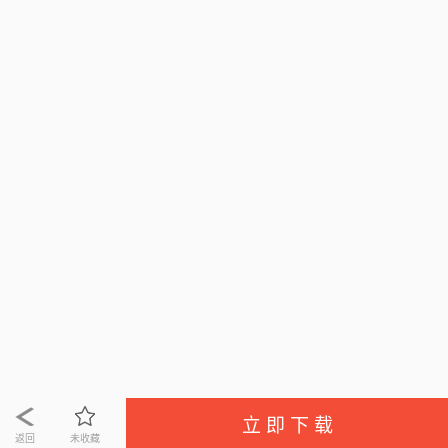
立 即 下 载
返回
未收藏