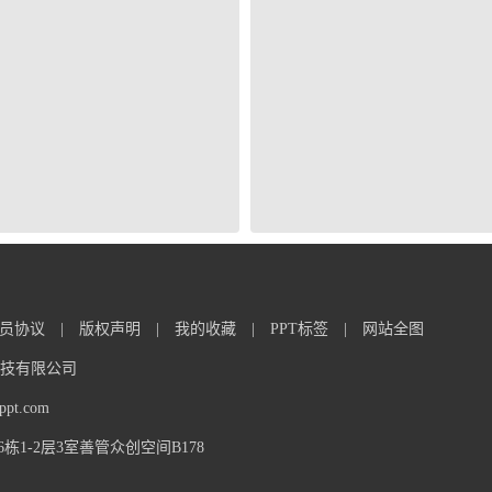
员协议
|
版权声明
|
我的收藏
|
PPT标签
|
网站全图
信息科技有限公司
t.com
1-2层3室善管众创空间B178