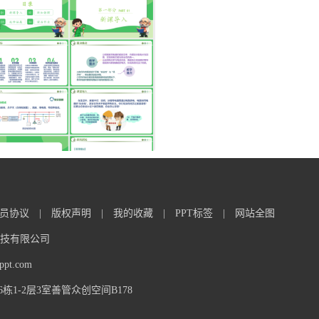
员协议
|
版权声明
|
我的收藏
|
PPT标签
|
网站全图
信息科技有限公司
t.com
1-2层3室善管众创空间B178