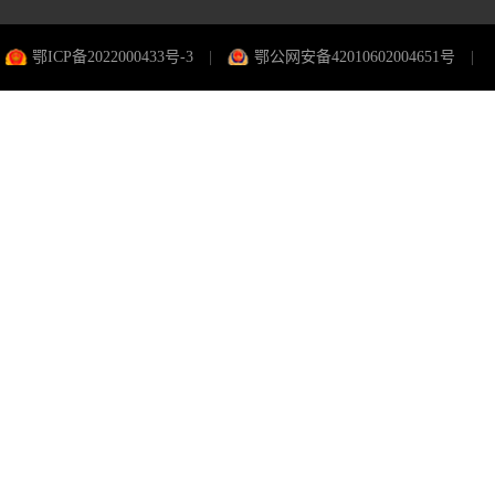
鄂ICP备2022000433号-3
|
鄂公网安备42010602004651号
|