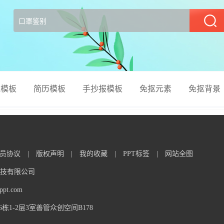
部
el模板
简历模板
手抄报模板
免抠元素
免抠背景
员协议
|
版权声明
|
我的收藏
|
PPT标签
|
网站全图
信息科技有限公司
t.com
1-2层3室善管众创空间B178