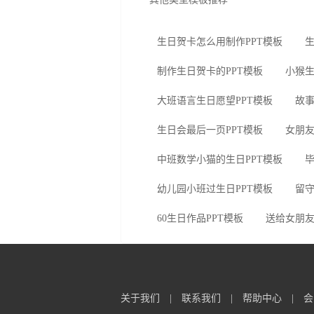
生日贺卡怎么用制作PPT模板
生
制作生日贺卡的PPT模板
小猴生
大班语言生日愿望PPT模板
故事
生日会最后一页PPT模板
女朋友
中班数学小猫的生日PPT模板
毕
幼儿园小班过生日PPT模板
留守
60生日作品PPT模板
送给女朋友
关于我们
|
联系我们
|
帮助中心
|
会