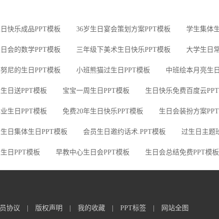
日快乐成品PPT模板
36岁生日宴会策划方案PPT模板
学生集体生
日会的数学PPT模板
三年级下美术生日快乐PPT模板
大学生日常
努尼的生日PPT模板
小班熊猫过生日PPT模板
中班绘本月亮生日
生日送PPT模板
宝宝一周生日PPT模板
生日快乐免费百度云PP
业生日PPT模板
免费20年生日快乐PPT模板
生日会装扮方案PP
生日集体生日PPT模板
会员生日邀约话术.PPT模板
过生日主题班
生日PPT模板
早教中心生日会PPT模板
生日会总结免费PPT模板
员协议
|
版权声明
|
我的收藏
|
PPT标签
|
网站全图