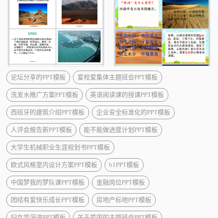
论坛分享的PPT模板
爱校爱集体主题班会PPT模板
洗发水推广方案PPT模板
英语阅读课的授课PPT模板
西班牙的建筑介绍PPT模板
企业安全标准化的PPT模板
人评会报告新PPT模板
能不能做进度计划PPT模板
大学生机械职业生涯规划书PPT模板
欧式风格室内设计方案PPT模板
b1PPT模板
中国梦我的梦队课PPT模板
金融岗位PPT模板
团结有爱快乐成长PPT模板
房地产标地PPT模板
妇女节演讲PPT模板
关于爱国的主题班会PPT模板